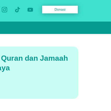
Donasi
l Quran dan Jamaah
aya